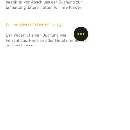
bestätigt vor Abschluss der Buchung zur
Einhaltung. Eltern haften für Ihre Kinder.
8. Widerrufsbelehrung:
Der Widerruf einer Buchung wie
Ferienhaus, Pension oder Hotelzimmer ist
ausgeschlossen.
Fernabsatzgeschäft
Bei klassischen touristischen Leistungen,
wie Übernachtungen oder Verköstigung
besteht kein Widerrufsrecht. Auch im
Fernabsatzgeschäft gilt die
Ausnahmeregel, dass bei zeitlich genau
festgelegten Buchungen einer
touristischen Leistung (Unterkunft,
Verpflegung, Freizeitveranstaltung) das
Widerrufsrecht bei Fernabsatzgeschäften
und auch bei außerhalb von
Geschäftsräumen geschlossenen
Verträgen (früher Haustürgeschäfte oder
über das Internet abgeschlossene
Verträge) außer Kraft gesetzt ist; § 312 g